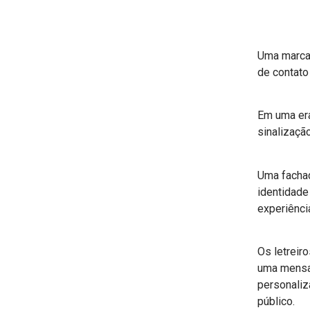
Uma marca 
de contato
Em uma era
sinalizaçã
Uma fachad
identidade
experiênci
Os letrei
uma mensag
personaliz
público.