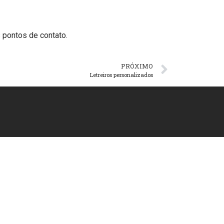
 pontos de contato.
PRÓXIMO
Letreiros personalizados
2673-5088
+55 11 96166-5088