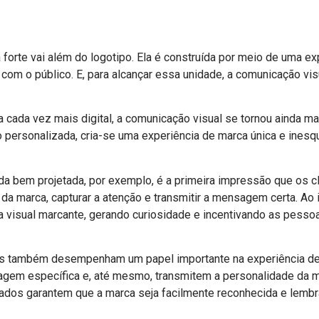
forte vai além do logotipo. Ela é construída por meio de uma e
 com o público. E, para alcançar essa unidade, a comunicação v
 cada vez mais digital, a comunicação visual se tornou ainda mais
o personalizada, cria-se uma experiência de marca única e inesqu
a bem projetada, por exemplo, é a primeira impressão que os cli
 da marca, capturar a atenção e transmitir a mensagem certa. A
a visual marcante, gerando curiosidade e incentivando as pess
ros também desempenham um papel importante na experiência d
em específica e, até mesmo, transmitem a personalidade da mar
ados garantem que a marca seja facilmente reconhecida e lemb