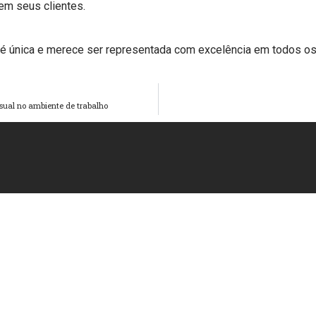
em seus clientes.
é única e merece ser representada com excelência em todos os
sual no ambiente de trabalho
atendimento@lumitotem.com.br
+55 11 