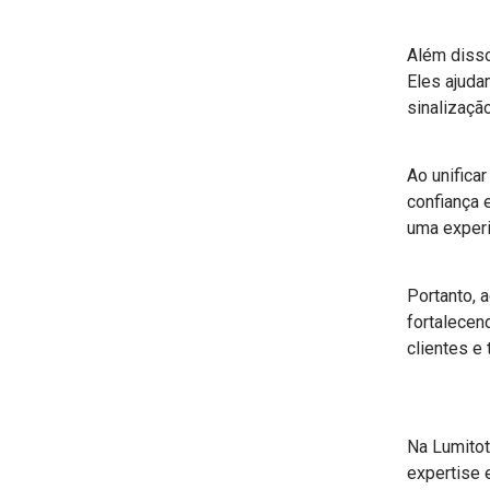
Além disso
Eles ajuda
sinalizaçã
Ao unifica
confiança 
uma experi
Portanto, 
fortalecen
clientes e
Na Lumitot
expertise 